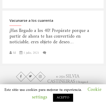
Vacunarse a los cuarenta
¡Has llegado a los 40! Prepárate porque a
partir de ahora te has convertido en
noticiable, eres objeto de deseo…
Sil
1 julio, 2021
SILVIA
© 2026
CASTIÑEIRAS
| Designed
SilviaC
by:
|
Cookie
Este sitio usa cookies para mejorar tu experiencia.
settings
ACEPTO