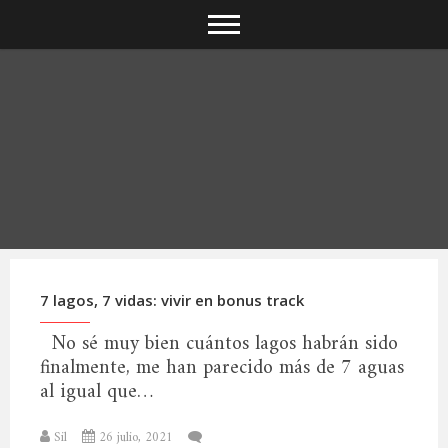
S
k
i
p
t
o
c
o
n
t
e
n
t
7 lagos, 7 vidas: vivir en bonus track
No sé muy bien cuántos lagos habrán sido
finalmente, me han parecido más de 7 aguas
al igual que…
Sil
26 julio, 2021